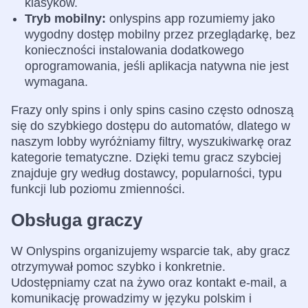
klasyków.
Tryb mobilny:
onlyspins app rozumiemy jako
wygodny dostęp mobilny przez przeglądarkę, bez
konieczności instalowania dodatkowego
oprogramowania, jeśli aplikacja natywna nie jest
wymagana.
Frazy only spins i only spins casino często odnoszą
się do szybkiego dostępu do automatów, dlatego w
naszym lobby wyróżniamy filtry, wyszukiwarkę oraz
kategorie tematyczne. Dzięki temu gracz szybciej
znajduje gry według dostawcy, popularności, typu
funkcji lub poziomu zmienności.
Obsługa graczy
W Onlyspins organizujemy wsparcie tak, aby gracz
otrzymywał pomoc szybko i konkretnie.
Udostępniamy czat na żywo oraz kontakt e-mail, a
komunikację prowadzimy w języku polskim i