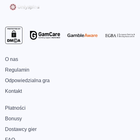
O nas
Regulamin
Odpowiedzialna gra
Kontakt
Płatności
Bonusy
Dostawcy gier
FAQ