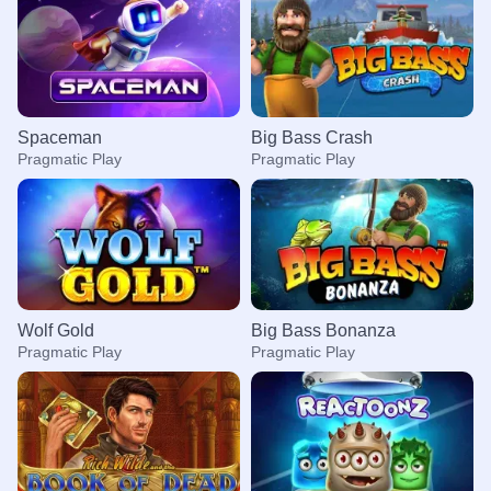
Spaceman
Big Bass Crash
Pragmatic Play
Pragmatic Play
Wolf Gold
Big Bass Bonanza
Pragmatic Play
Pragmatic Play