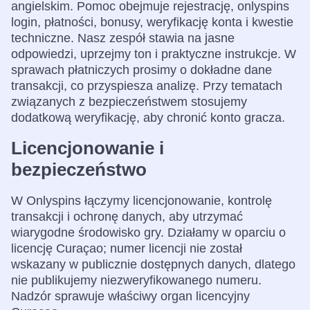
angielskim. Pomoc obejmuje rejestrację, onlyspins
login, płatności, bonusy, weryfikację konta i kwestie
techniczne. Nasz zespół stawia na jasne
odpowiedzi, uprzejmy ton i praktyczne instrukcje. W
sprawach płatniczych prosimy o dokładne dane
transakcji, co przyspiesza analizę. Przy tematach
związanych z bezpieczeństwem stosujemy
dodatkową weryfikację, aby chronić konto gracza.
Licencjonowanie i
bezpieczeństwo
W Onlyspins łączymy licencjonowanie, kontrolę
transakcji i ochronę danych, aby utrzymać
wiarygodne środowisko gry. Działamy w oparciu o
licencję Curaçao; numer licencji nie został
wskazany w publicznie dostępnych danych, dlatego
nie publikujemy niezweryfikowanego numeru.
Nadzór sprawuje właściwy organ licencyjny