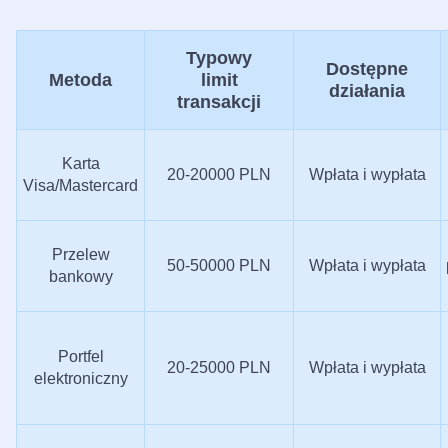
Typowy
Dostępne
Metoda
limit
działania
transakcji
Karta
20-20000 PLN
Wpłata i wypłata
Visa/Mastercard
Przelew
50-50000 PLN
Wpłata i wypłata
bankowy
Portfel
20-25000 PLN
Wpłata i wypłata
elektroniczny