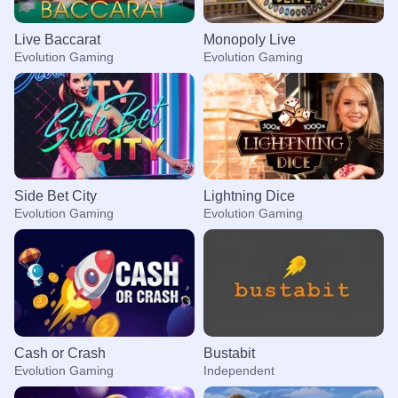
Live Baccarat
Monopoly Live
Evolution Gaming
Evolution Gaming
Side Bet City
Lightning Dice
Evolution Gaming
Evolution Gaming
Cash or Crash
Bustabit
Evolution Gaming
Independent