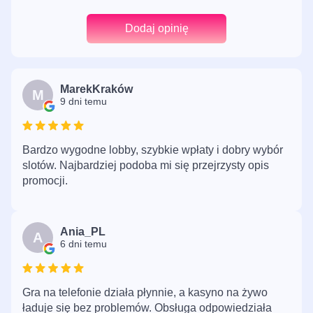
Dodaj opinię
MarekKraków
M
9 dni temu
Bardzo wygodne lobby, szybkie wpłaty i dobry wybór
slotów. Najbardziej podoba mi się przejrzysty opis
promocji.
Ania_PL
A
6 dni temu
Gra na telefonie działa płynnie, a kasyno na żywo
ładuje się bez problemów. Obsługa odpowiedziała