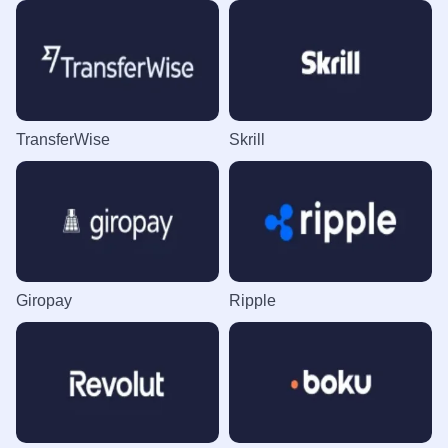
TransferWise
Skrill
Giropay
Ripple