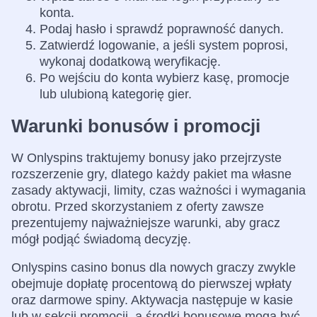
konta.
Podaj hasło i sprawdź poprawność danych.
Zatwierdź logowanie, a jeśli system poprosi,
wykonaj dodatkową weryfikację.
Po wejściu do konta wybierz kasę, promocje
lub ulubioną kategorię gier.
Warunki bonusów i promocji
W Onlyspins traktujemy bonusy jako przejrzyste
rozszerzenie gry, dlatego każdy pakiet ma własne
zasady aktywacji, limity, czas ważności i wymagania
obrotu. Przed skorzystaniem z oferty zawsze
prezentujemy najważniejsze warunki, aby gracz
mógł podjąć świadomą decyzję.
Onlyspins casino bonus dla nowych graczy zwykle
obejmuje dopłatę procentową do pierwszej wpłaty
oraz darmowe spiny. Aktywacja następuje w kasie
lub w sekcji promocji, a środki bonusowe mogą być