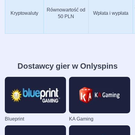
Równowartość od
Kryptowaluty
Wpłata i wypłata
50 PLN
Dostawcy gier w Onlyspins
Blueprint
KA Gaming