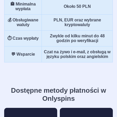
🏦 Minimalna
Około 50 PLN
wypłata
💰 Obsługiwane
PLN, EUR oraz wybrane
waluty
kryptowaluty
Crazy Time
Boom or Bust
The Dog House
Dream Catcher
Tower X
Legacy of Dead
Evolution Gaming
BGaming
Pragmatic Play
Evolution Gaming
Smart Soft
Play’n GO
Zwykle od kilku minut do 48
⏱️ Czas wypłaty
godzin po weryfikacji
Czat na żywo i e-mail, z obsługą w
💬 Wsparcie
języku polskim oraz angielskim
Live Blackjack
Crash
Gates of Olympus
Live Craps
Bustabit
Gonzo’s Quest
Evolution Gaming
Roobet
Pragmatic Play
Evolution Gaming
Independent
NetEnt
Dostępne metody płatności w
Onlyspins